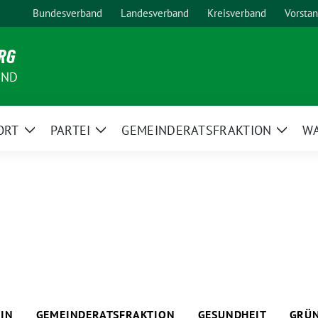
Bundesverband
Landesverband
Kreisverband
Vorsta
RG
AND
ORT
PARTEI
GEMEINDERATSFRAKTION
W
Zeige
Zeige
Zeige
Untermenü
Untermenü
Unter
IN
GEMEINDERATSFRAKTION
GESUNDHEIT
GRÜN