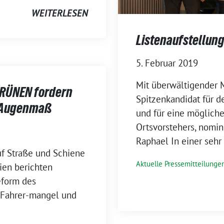
WEITERLESEN
Listenaufstellung
5. Februar 2019
Mit überwältigender 
GRÜNEN fordern
Spitzenkandidat für 
d Augenmaß
und für eine möglich
Ortsvorstehers, nomin
Raphael In einer sehr
uf Straße und Schiene
Aktuelle Pressemitteilunge
dien berichten
eform des
n Fahrer-mangel und