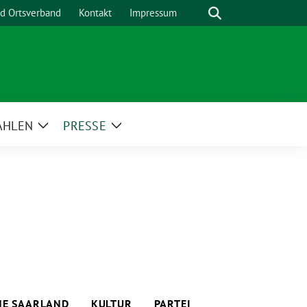
Suche
nd Ortsverband
Kontakt
Impressum
AHLEN
PRESSE
Zeige
Zeige
menü
Untermenü
Untermenü
E SAARLAND
KULTUR
PARTEI