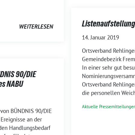
Listenaufstellung
WEITERLESEN
14. Januar 2019
Ortsverband Rehlingen
Gemeindebezirk Freme
In einer sehr gut bes
NDNIS 90/DIE
Nominierungsversamm
des NABU
Ortsverband Rehlinge
die personellen Weich
Aktuelle Pressemitteilunge
g von BÜNDNIS 90/DIE
Ereignisse an der
nden Handlungsbedarf