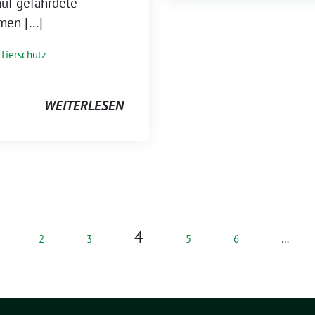
auf gefährdete
mmen […]
Tierschutz
WEITERLESEN
4
2
3
5
6
…