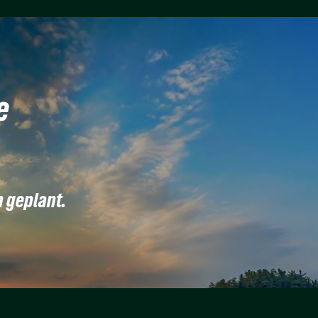
e
n geplant.