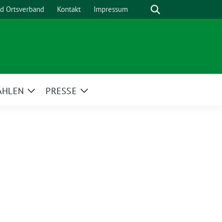
Suche
nd Ortsverband
Kontakt
Impressum
AHLEN
PRESSE
Zeige
Zeige
menü
Untermenü
Untermenü