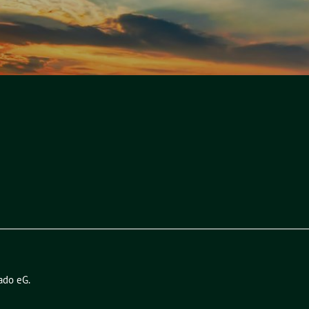
ado eG
.