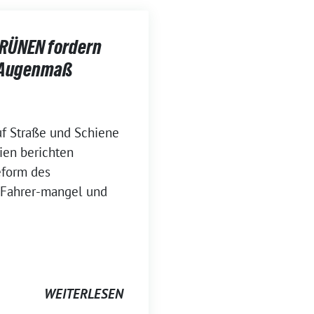
GRÜNEN fordern
d Augenmaß
uf Straße und Schiene
dien berichten
eform des
n Fahrer-mangel und
WEITERLESEN