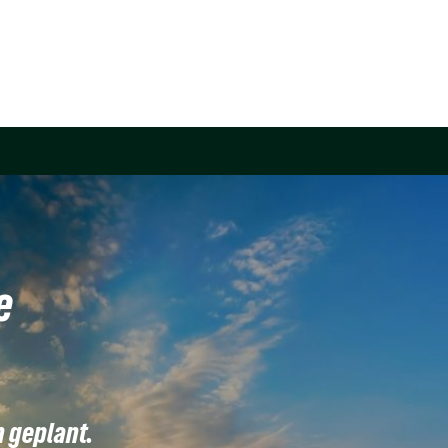
e
n geplant.