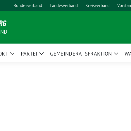
Bundesverband
Landesverband
Kreisverband
Vorsta
RG
AND
ORT
PARTEI
GEMEINDERATSFRAKTION
W
Zeige
Zeige
Zeige
Untermenü
Untermenü
Unter