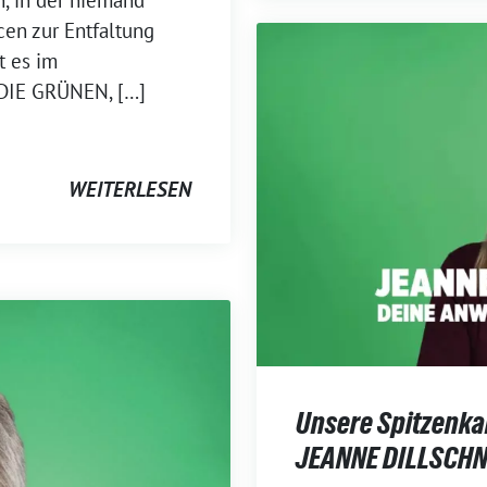
n, in der niemand
cen zur Entfaltung
t es im
DIE GRÜNEN, […]
WEITERLESEN
Unsere Spitzenkan
JEANNE DILLSCHN