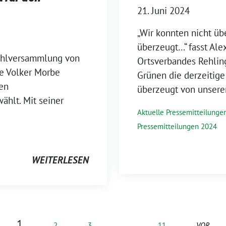
21. Juni 2024
„Wir konnten nicht ü
überzeugt…“ fasst Ale
Wahlversammlung von
Ortsverbandes Rehlin
e Volker Morbe
Grünen die derzeiti
den
überzeugt von unser
ählt. Mit seiner
Aktuelle Pressemitteilunge
Pressemitteilungen 2024
WEITERLESEN
1
2
3
…
11
VOR