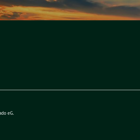
ado eG
.