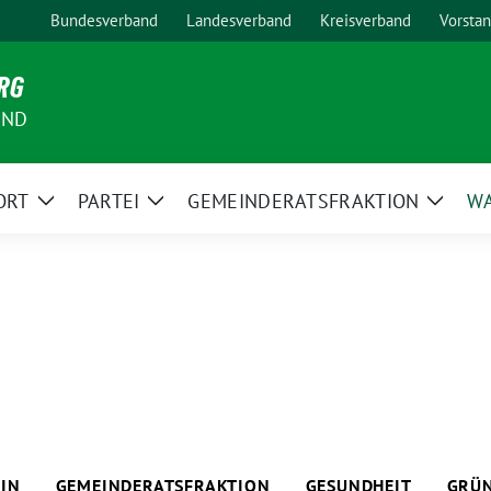
Bundesverband
Landesverband
Kreisverband
Vorsta
RG
AND
ORT
PARTEI
GEMEINDERATSFRAKTION
W
Zeige
Zeige
Zeige
Untermenü
Untermenü
Unter
IN
GEMEINDERATSFRAKTION
GESUNDHEIT
GRÜN