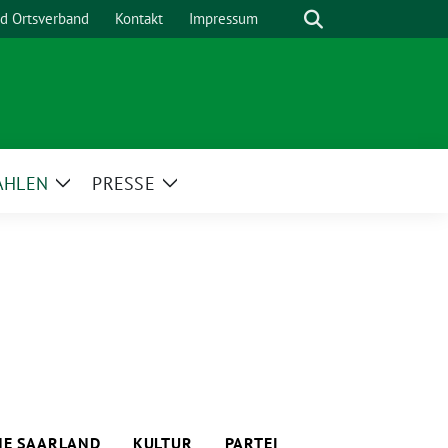
Suche
nd Ortsverband
Kontakt
Impressum
AHLEN
PRESSE
Zeige
Zeige
menü
Untermenü
Untermenü
E SAARLAND
KULTUR
PARTEI