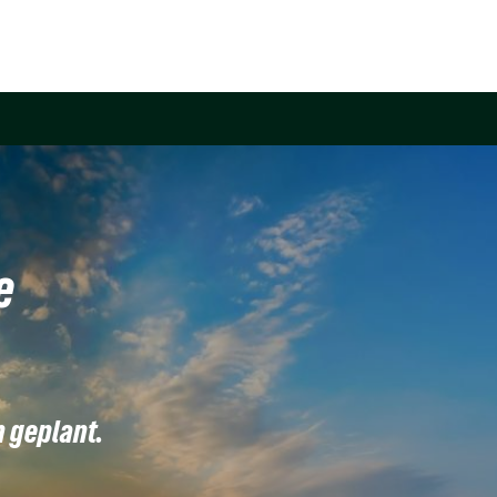
e
n geplant.