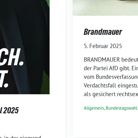
Brandmauer
5. Februar 2025
BRANDMAUER bedeutet
der Partei AfD gibt. Ei
vom Bundesverfassung
Verdachtsfall eingest
als gesichert rechtsex
Allgemein
,
Bundestagswahl
l 2025