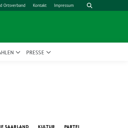
Suche
nd Ortsverband
Kontakt
Impressum
AHLEN
PRESSE
Zeige
Zeige
menü
Untermenü
Untermenü
E SAARLAND
KULTUR
PARTEI