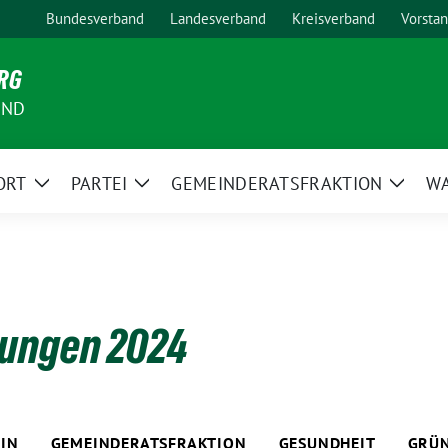
Bundesverband
Landesverband
Kreisverband
Vorsta
RG
AND
ORT
PARTEI
GEMEINDERATSFRAKTION
W
Zeige
Zeige
Zeige
Untermenü
Untermenü
Unter
lungen 2024
IN
GEMEINDERATSFRAKTION
GESUNDHEIT
GRÜN