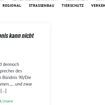
REGIONAL
STRASSENBAU
TIERSCHUTZ
VERKE
nis kann nicht
nd dennoch
Sprecher des
n Bündnis 90/Die
mmen. „…und zwar
 […]
4
,
Unsere