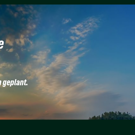
e
n geplant.