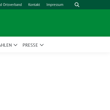
Suche
nd Ortsverband
Kontakt
Impressum
AHLEN
PRESSE
Zeige
Zeige
menü
Untermenü
Untermenü