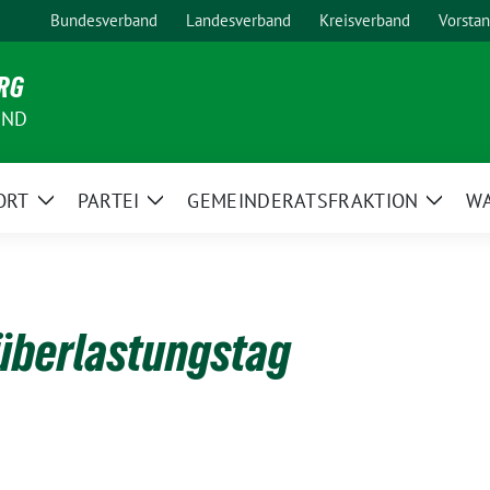
Bundesverband
Landesverband
Kreisverband
Vorsta
RG
AND
ORT
PARTEI
GEMEINDERATSFRAKTION
W
Zeige
Zeige
Zeige
Untermenü
Untermenü
Unter
überlastungstag