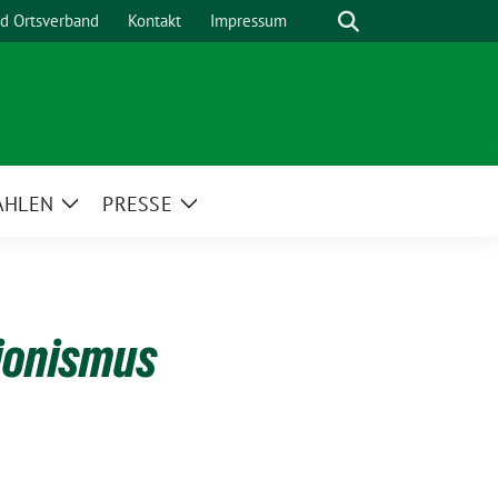
Suche
nd Ortsverband
Kontakt
Impressum
AHLEN
PRESSE
Zeige
Zeige
menü
Untermenü
Untermenü
ionismus