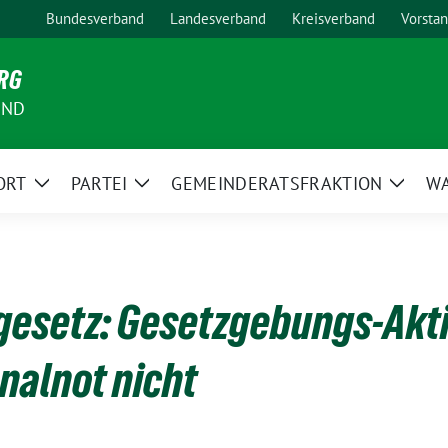
Bundesverband
Landesverband
Kreisverband
Vorsta
RG
AND
ORT
PARTEI
GEMEINDERATSFRAKTION
W
Zeige
Zeige
Zeige
Untermenü
Untermenü
Unter
ngesetz: Gesetzgebungs-Akt
nalnot nicht