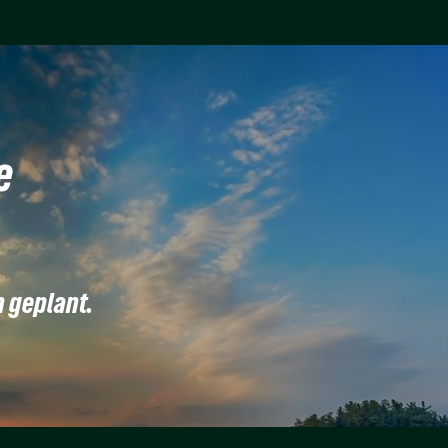
e
n geplant.