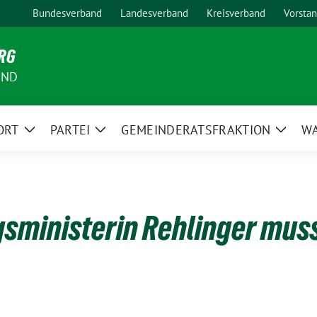
Bundesverband
Landesverband
Kreisverband
Vorsta
RG
AND
ORT
PARTEI
GEMEINDERATSFRAKTION
W
Zeige
Zeige
Zeige
Untermenü
Untermenü
Unter
ministerin Rehlinger muss