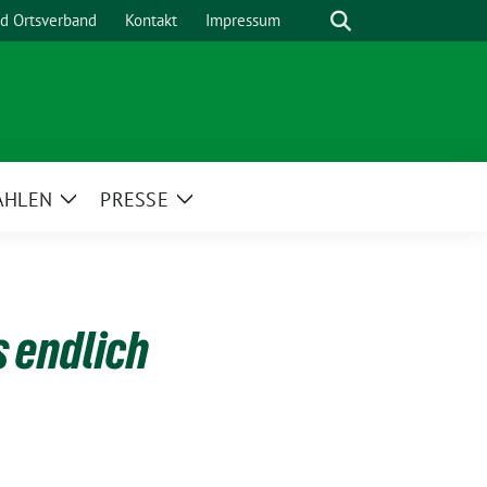
Suche
nd Ortsverband
Kontakt
Impressum
AHLEN
PRESSE
Zeige
Zeige
menü
Untermenü
Untermenü
 endlich