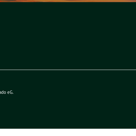
ado eG
.