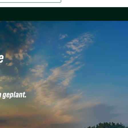
e
n geplant.