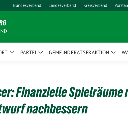
Bundesverband
Landesverband
Kreisverband
Vorsta
RG
AND
ORT
PARTEI
GEMEINDERATSFRAKTION
W
Zeige
Zeige
Zeige
Untermenü
Untermenü
Unter
r: Finanzielle Spielräume 
twurf nachbessern