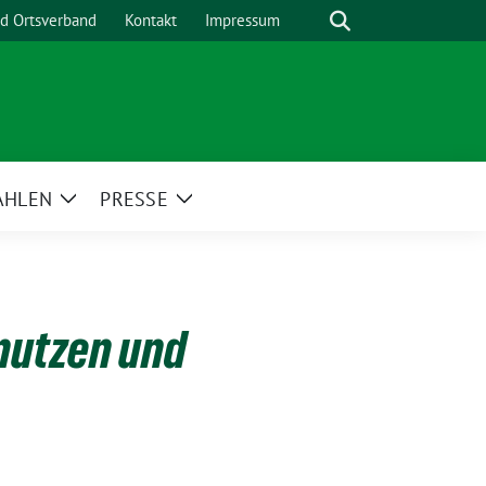
Suche
nd Ortsverband
Kontakt
Impressum
AHLEN
PRESSE
Zeige
Zeige
menü
Untermenü
Untermenü
nutzen und