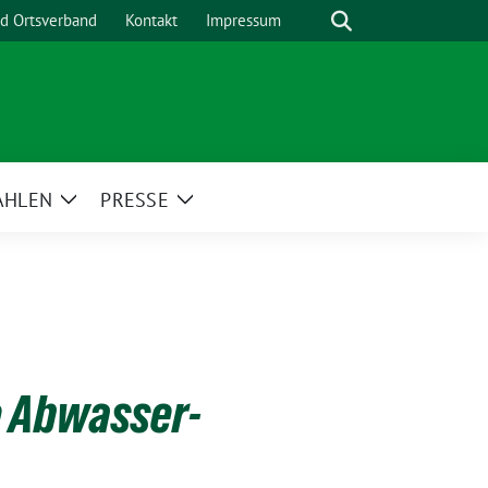
Suche
nd Ortsverband
Kontakt
Impressum
AHLEN
PRESSE
Zeige
Zeige
menü
Untermenü
Untermenü
e Abwasser-