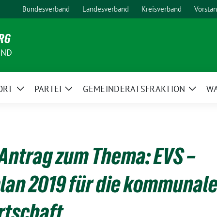
Bundesverband
Landesverband
Kreisverband
Vorsta
RG
AND
ORT
PARTEI
GEMEINDERATSFRAKTION
W
Zeige
Zeige
Zeige
Untermenü
Untermenü
Unter
Antrag zum Thema: EVS –
lan 2019 für die kommunal
rtschaft