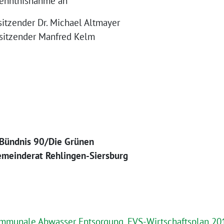
enntnisnahme an
sitzender Dr. Michael Altmayer
sitzender Manfred Kelm
 Bündnis 90/Die Grünen
emeinderat Rehlingen-Siersburg
munale Abwasser Entsorgung_EVS-Wirtschaftsplan 201