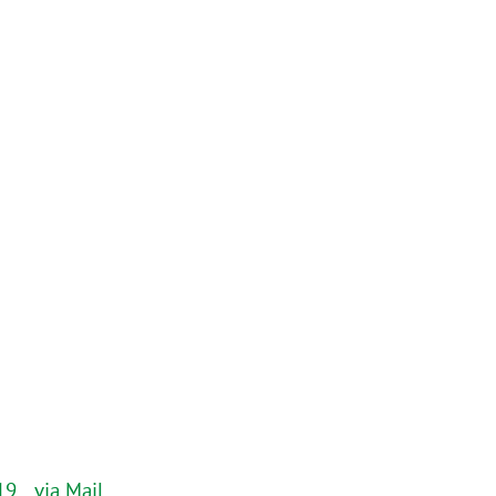
9__via Mail