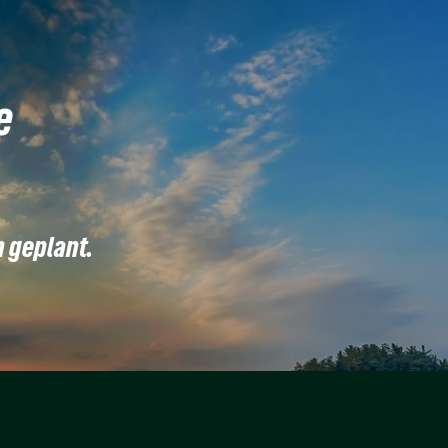
e
n geplant.