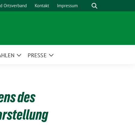
Suche
nd Ortsverband
Kontakt
Impressum
AHLEN
PRESSE
Zeige
Zeige
menü
Untermenü
Untermenü
ens des
arstellung