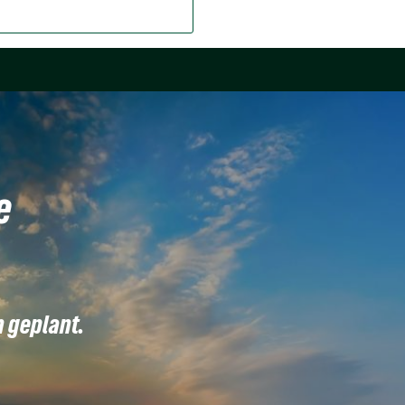
e
n geplant.