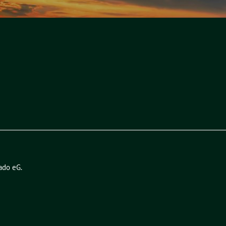
ado eG
.