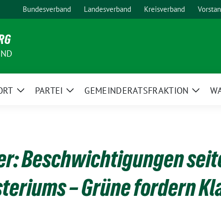
Bundesverband
Landesverband
Kreisverband
Vorsta
RG
AND
ORT
PARTEI
GEMEINDERATSFRAKTION
W
Zeige
Zeige
Zeige
Untermenü
Untermenü
Unter
r: Beschwichtigungen seit
eriums – Grüne fordern Kl