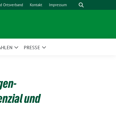
Suche
nd Ortsverband
Kontakt
Impressum
AHLEN
PRESSE
Zeige
Zeige
menü
Untermenü
Untermenü
gen-
enzial und