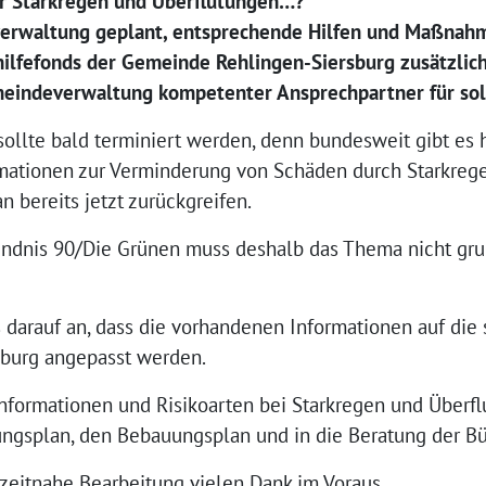
or Starkregen und Überflutungen…?
verwaltung geplant, entsprechende Hilfen und Maßnahm
ilfefonds der Gemeinde Rehlingen-Siersburg zusätzli
meindeverwaltung kompetenter Ansprechpartner für so
ollte bald terminiert werden, denn bundesweit gibt es h
mationen zur Verminderung von Schäden durch Starkrege
 bereits jetzt zurückgreifen.
ündnis 90/Die Grünen muss deshalb das Thema nicht grun
 darauf an, dass die vorhandenen Informationen auf die
burg angepasst werden.
Informationen und Risikoarten bei Starkregen und Überf
ngsplan, den Bebauungsplan und in die Beratung der Bü
eitnahe Bearbeitung vielen Dank im Voraus.