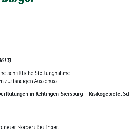
0613)
ahe schriftliche Stellungnahme
im zuständigen Ausschuss
rflutungen in Rehlingen-Siersburg – Risikogebiete, S
dneter Norbert Bettinger,