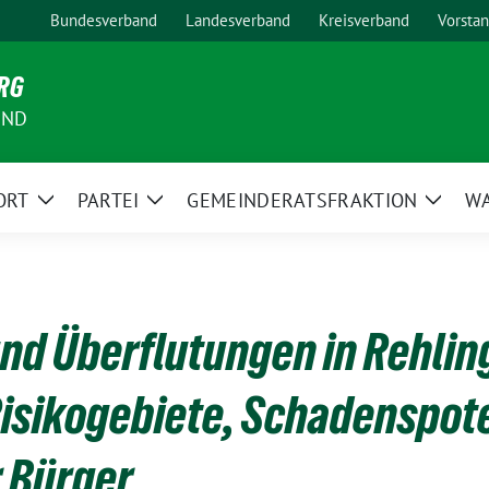
Bundesverband
Landesverband
Kreisverband
Vorsta
RG
AND
ORT
PARTEI
GEMEINDERATSFRAKTION
W
Zeige
Zeige
Zeige
Untermenü
Untermenü
Unter
nd Überflutungen in Rehlin
Risikogebiete, Schadenspot
 Bürger