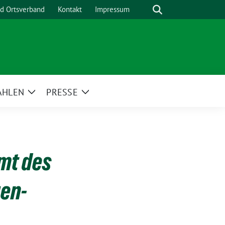
Suche
nd Ortsverband
Kontakt
Impressum
AHLEN
PRESSE
Zeige
Zeige
menü
Untermenü
Untermenü
mt des
gen-