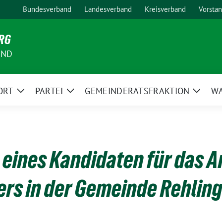
Bundesverband
Landesverband
Kreisverband
Vorsta
RG
AND
ORT
PARTEI
GEMEINDERATSFRAKTION
W
Zeige
Zeige
Zeige
Untermenü
Untermenü
Unter
eines Kandidaten für das A
rs in der Gemeinde Rehlin