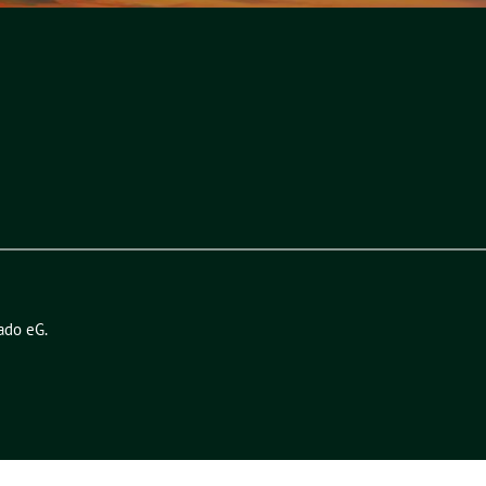
ado eG
.