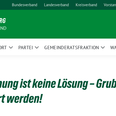
Bundesverband
Landesverband
Kreisverband
Vorsta
RG
AND
ORT
PARTEI
GEMEINDERATSFRAKTION
W
Zeige
Zeige
Zeige
Untermenü
Untermenü
Unter
ung ist keine Lösung – Gr
rt werden!