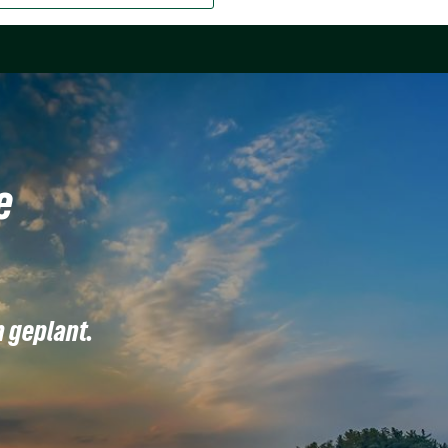
e
n geplant.