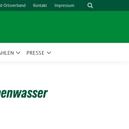
Suche
nd Ortsverband
Kontakt
Impressum
AHLEN
PRESSE
Zeige
Zeige
menü
Untermenü
Untermenü
ubenwasser