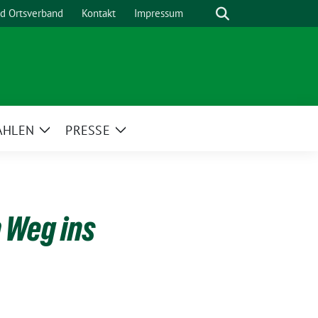
Suche
nd Ortsverband
Kontakt
Impressum
AHLEN
PRESSE
Zeige
Zeige
menü
Untermenü
Untermenü
 Weg ins