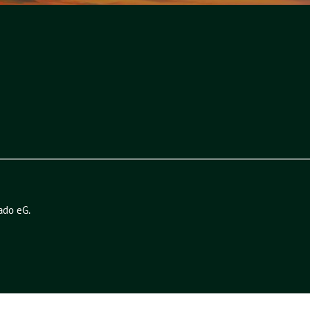
ado eG
.