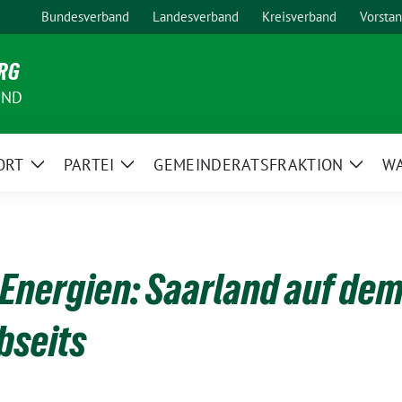
Bundesverband
Landesverband
Kreisverband
Vorsta
RG
AND
ORT
PARTEI
GEMEINDERATSFRAKTION
W
Zeige
Zeige
Zeige
Untermenü
Untermenü
Unter
Energien: Saarland auf dem
bseits