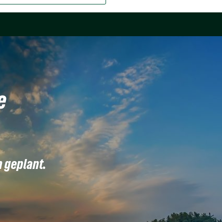
e
n geplant.