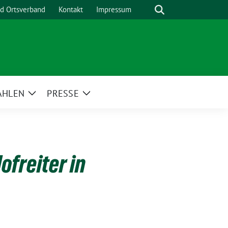
Suche
nd Ortsverband
Kontakt
Impressum
AHLEN
PRESSE
Zeige
Zeige
menü
Untermenü
Untermenü
ofreiter in