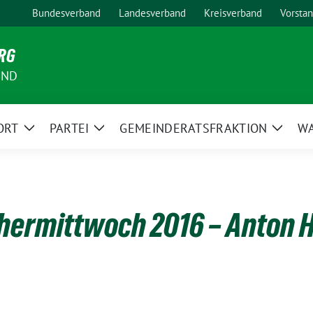
Bundesverband
Landesverband
Kreisverband
Vorsta
RG
AND
ORT
PARTEI
GEMEINDERATSFRAKTION
W
Zeige
Zeige
Zeige
Untermenü
Untermenü
Unter
chermittwoch 2016 – Anton H