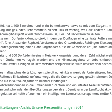
eifel, hat 1.400 Einwohner und wirbt bemerkenswerterweise mit dem Slogan „Im 
gung mit gesunden Lebensmitteln sichert. Das ist wichtig, weil die anderen Lä
Jahren gibt es jetzt wieder frisches Gemüse, Eier und Backwaren zu kaufen.
 seinem Dorfentwicklungsprojekt, in dem der Dorfladen eine zentrale Rolle ein
rn“ , führt Alexander Raphael, Vorsitzender des Ortsverbandes Rehlingen-Siersb
meldet gleichzeitig einen Handlungsbedarf für seine Gemeinde an: „Die Kommunal
ben.“
its rund 200 Dorfläden in einem Netzwerk organisiert und deren Zahl wächst wei
hren Ortskernen vernagelt werden und die Minimalangebote an Lebensmitteln
n im Ortsteil Gisingen. In Hemmersdorf beispielsweise wäre das Potenzial noch vie
e es maßgeschneiderte Lösungen, „die oft nur ein klein wenig der Unterstützung be
„Rollende Einkaufsmärkte“ unterwegs, die die Grundversorgung gewährleisteten. D
nd auf ihr aufbauen, forderte Raphael eindringlich.
kehrsverbindungen in die umliegenden Zentren und ein intaktes Gesellschaftsleb
den und schwindenden Bevölkerung zu bewahren. Damit kann der Landflucht aktiv
gefallen sei, helfe oft nur noch ein intelligentes Leerstandsmanagement, stellte 
tteilungen - Archiv
,
Unsere Pressemitteilungen 2014