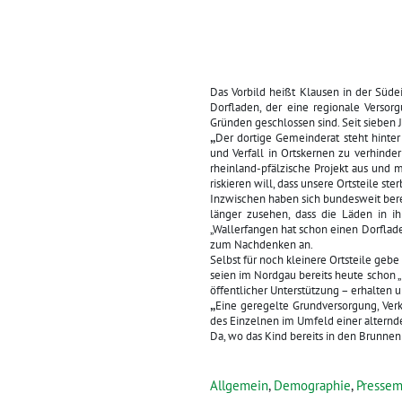
Das Vorbild heißt Klausen in der Süd
Dorfladen, der eine regionale Versor
Gründen geschlossen sind. Seit sieben 
„
Der dortige Gemeinderat steht hinter
und Verfall in Ortskernen zu verhinde
rheinland-pfälzische Projekt aus und 
riskieren will, dass unsere Ortsteile ster
Inzwischen haben sich bundesweit bere
länger zusehen, dass die Läden in i
„Wallerfangen hat schon einen Dorflade
zum Nachdenken an.
Selbst für noch kleinere Ortsteile geb
seien im Nordgau bereits heute schon 
öffentlicher Unterstützung – erhalten u
„
Eine geregelte Grundversorgung, Ver
des Einzelnen im Umfeld einer altern
Da, wo das Kind bereits in den Brunnen 
Allgemein
,
Demographie
,
Pressemi