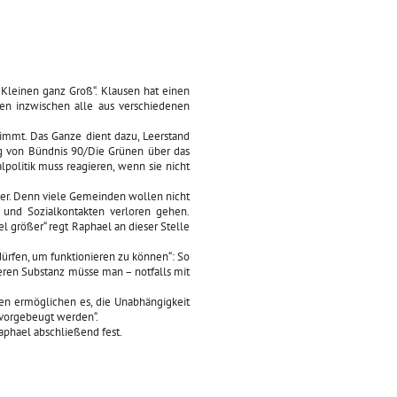
Kleinen ganz Groß“. Klausen hat einen
den inzwischen alle aus verschiedenen
nimmt. Das Ganze dient dazu, Leerstand
urg von Bündnis 90/Die Grünen über das
politik muss reagieren, wenn sie nicht
ter. Denn viele Gemeinden wollen nicht
 und Sozialkontakten verloren gehen.
l größer“ regt Raphael an dieser Stelle
dürfen, um funktionieren zu können“: So
eren Substanz müsse man – notfalls mit
en ermöglichen es, die Unabhängigkeit
 vorgebeugt werden“.
Raphael abschließend fest.