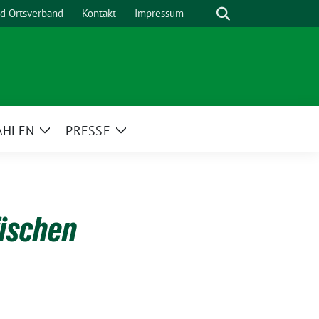
Suche
nd Ortsverband
Kontakt
Impressum
AHLEN
PRESSE
Zeige
Zeige
menü
Untermenü
Untermenü
fischen