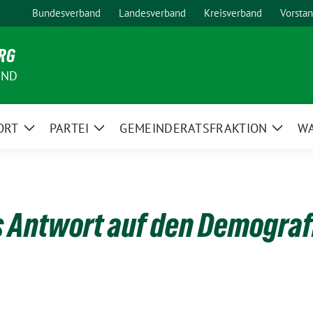
Bundesverband
Landesverband
Kreisverband
Vorsta
RG
AND
ORT
PARTEI
GEMEINDERATSFRAKTION
W
Zeige
Zeige
Zeige
Untermenü
Untermenü
Unter
s Antwort auf den Demogra